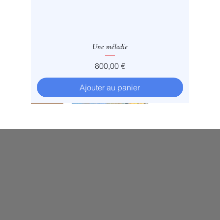
Une mélodie
Prix
800,00 €
Ajouter au panier
Vendu