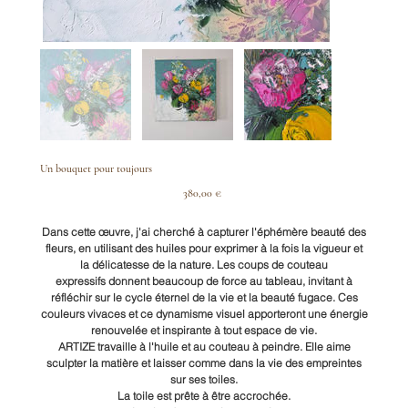
Un bouquet pour toujours
Prix
380,00 €
Dans cette œuvre, j'ai cherché à capturer l'éphémère beauté des
fleurs, en utilisant des huiles pour exprimer à la fois la vigueur et
la délicatesse de la nature. Les coups de couteau
expressifs donnent beaucoup de force au tableau, invitant à
réfléchir sur le cycle éternel de la vie et la beauté fugace. Ces
couleurs vivaces et ce dynamisme visuel apporteront une énergie
renouvelée et inspirante à tout espace de vie.
ARTIZE travaille à l'huile et au couteau à peindre. Elle aime
sculpter la matière et laisser comme dans la vie des empreintes
sur ses toiles.
La toile est prête à être accrochée.