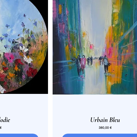
odie
Urbain Bleu
Prix
 €
380,00 €