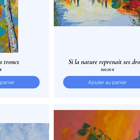
s troncs
Si la nature reprenait ses dro
Prix
 €
820,00 €
 panier
Ajouter au panier