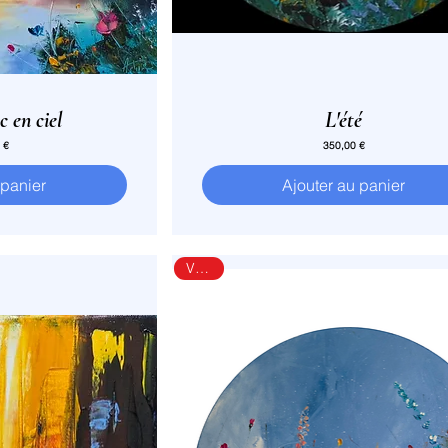
c en ciel
L'été
Prix
 €
350,00 €
 panier
Ajouter au panier
Vendu