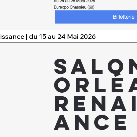
du 24 au 26 Mars 2026
Eurexpo Chassieu (69)
Billetterie
ssance | du 15 au 24 Mai 2026
SALO
orlé
rena
ance