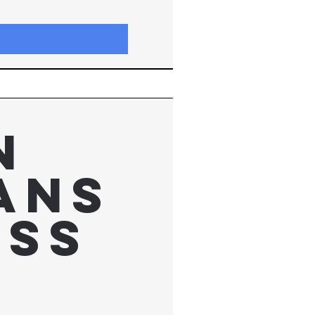
n
ans
iss