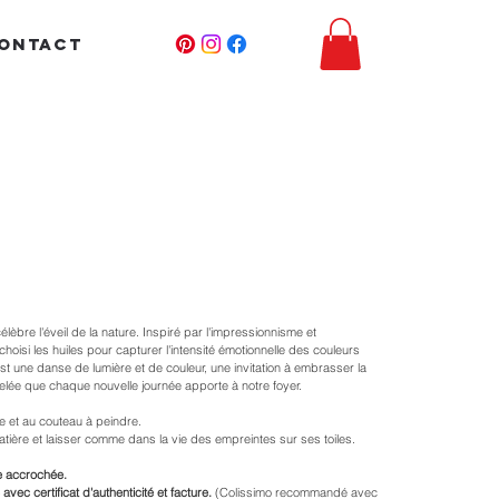
ONTACT
lèbre l'éveil de la nature. Inspiré par l'impressionnisme et
 choisi les huiles pour capturer l'intensité émotionnelle des couleurs
est une danse de lumière et de couleur, une invitation à embrasser la
uvelée que chaque nouvelle journée apporte à notre foyer.
ile et au couteau à peindre.
matière et laisser comme dans la vie des empreintes sur ses toiles.
re accrochée.
avec certificat d'authenticité et facture.
(Colissimo recommandé avec