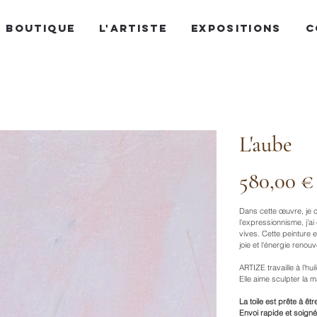
BOUTIQUE
L'ARTISTE
EXPOSITIONS
C
L'aube
Prix
580,00 €
Dans cette œuvre, je cé
l'expressionnisme, j'ai
vives. Cette peinture 
joie et l'énergie reno
ARTIZE travaille à l'hu
Elle aime sculpter la 
La toile est prête à êt
Envoi rapide et soigné 