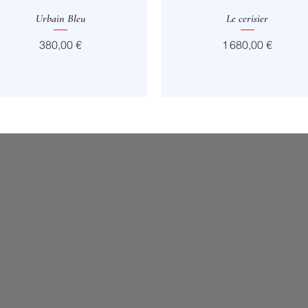
Aperçu rapide
Urbain Bleu
Aperçu rapide
Le cerisier
Prix
Prix
380,00 €
1 680,00 €