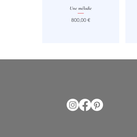
Aperçu rapide
Une mélodie
Prix
800,00 €