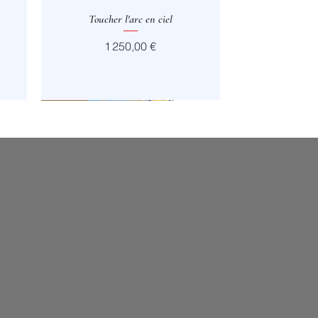
Toucher l'arc en ciel
Aperçu rapide
Prix
1 250,00 €
Vendu