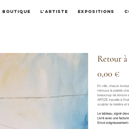
BOUTIQUE
L'ARTISTE
EXPOSITIONS
C
Retour à 
Prix
0,00 €
En ville, chacun évolu
retrouve la palette cha
beaucoup de texture et
ARTIZE travaille à l'hu
sculpter la matière et
Le tableau, signé deva
Livré avec une facture 
Envoi soigneusement e