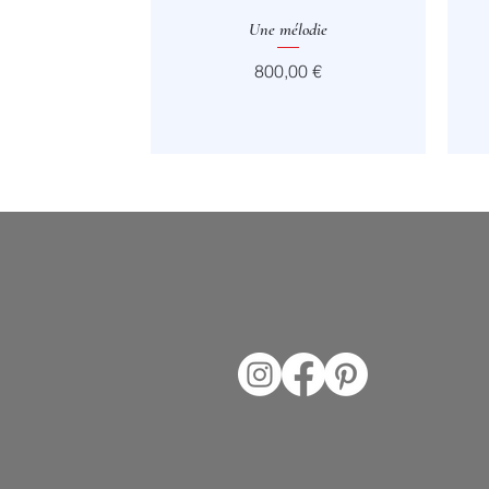
Aperçu rapide
Une mélodie
Prix
800,00 €