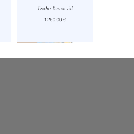
Toucher l'arc en ciel
Aperçu rapide
Prix
1 250,00 €
Vendu