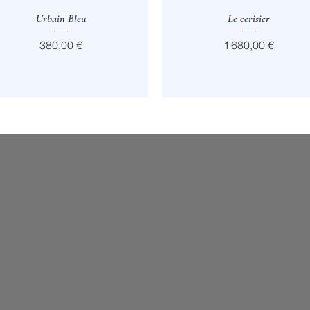
Aperçu rapide
Urbain Bleu
Aperçu rapide
Le cerisier
Prix
Prix
380,00 €
1 680,00 €