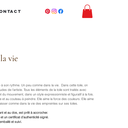
ONTACT
la vie
e à son rythme. Un peu comme dans la vie. Dans cette toile, on
udes de l'artiste. Tous les éléments de la toile sont traités avec
 du mouvement, dans un style expressionniste et figuratif à la fois.
ile et au couteau à peindre. Elle aime la force des couleurs. Elle aime
 laisser comme dans la vie des empreintes sur ses toiles.
nt et au dos, est prêt à accrocher.
et un certificat d'authenticité signé.
mballé et suivi.