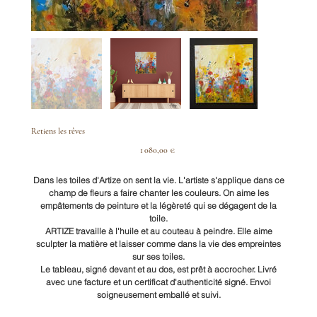
Retiens les rêves
Prix
1 080,00 €
Dans les toiles d'Artize on sent la vie. L'artiste s'applique dans ce
champ de fleurs a faire chanter les couleurs. On aime les
empâtements de peinture et la légèreté qui se dégagent de la
toile.
ARTIZE travaille à l'huile et au couteau à peindre. Elle aime
sculpter la matière et laisser comme dans la vie des empreintes
sur ses toiles.
Le tableau, signé devant et au dos, est prêt à accrocher. Livré
avec une facture et un certificat d'authenticité signé. Envoi
soigneusement emballé et suivi.