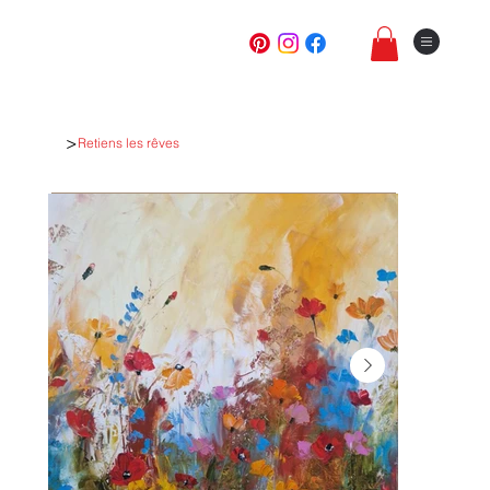
>
Retiens les rêves