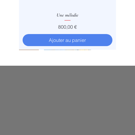
Une mélodie
Prix
800,00 €
Ajouter au panier
Vendu