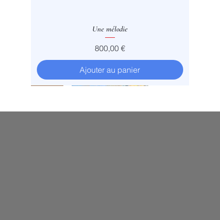
Une mélodie
Prix
800,00 €
Ajouter au panier
Vendu