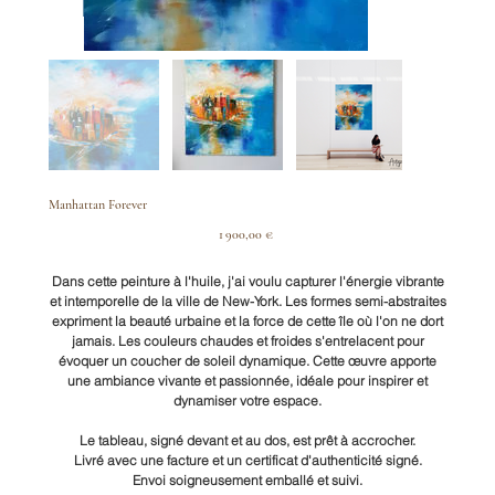
Manhattan Forever
Prix
1 900,00 €
Dans cette peinture à l'huile, j'ai voulu capturer l'énergie vibrante
et intemporelle de la ville de New-York. Les formes semi-abstraites
expriment la beauté urbaine et la force de cette île où l'on ne dort
jamais. Les couleurs chaudes et froides s'entrelacent pour
évoquer un coucher de soleil dynamique. Cette œuvre apporte
une ambiance vivante et passionnée, idéale pour inspirer et
dynamiser votre espace.
Le tableau, signé devant et au dos, est prêt à accrocher.
Livré avec une facture et un certificat d'authenticité signé.
Envoi soigneusement emballé et suivi.