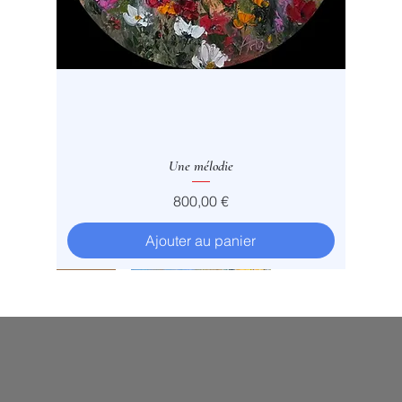
Une mélodie
Prix
800,00 €
Ajouter au panier
Vendu