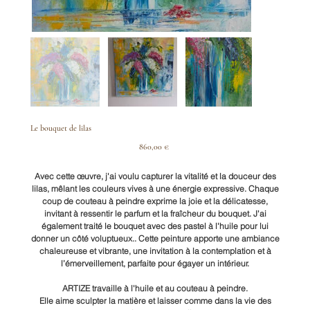
Le bouquet de lilas
Prix
860,00 €
Avec cette œuvre, j'ai voulu capturer la vitalité et la douceur des
lilas, mêlant les couleurs vives à une énergie expressive. Chaque
coup de couteau à peindre exprime la joie et la délicatesse,
invitant à ressentir le parfum et la fraîcheur du bouquet. J'ai
également traité le bouquet avec des pastel à l'huile pour lui
donner un côté voluptueux.. Cette peinture apporte une ambiance
chaleureuse et vibrante, une invitation à la contemplation et à
l’émerveillement, parfaite pour égayer un intérieur.
ARTIZE travaille à l'huile et au couteau à peindre.
Elle aime sculpter la matière et laisser comme dans la vie des