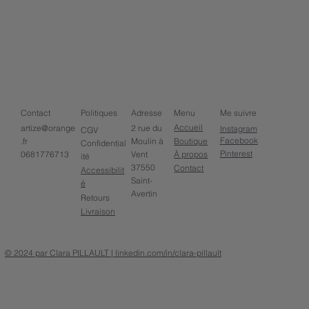
Contact
Politiques
Adresse
Menu
Me suivre
Accueil
artize@orange
2 rue du
Instagram
CGV
Facebook
Boutique
.fr
Moulin à
Confidential
Pinterest
À propos
Vent
0681776713
ité
37550
Contact
Accessibilit
Saint-
é
Avertin
Retours
Livraison
© 2024 par Clara PILLAULT | linkedin.com/in/clara-pillault