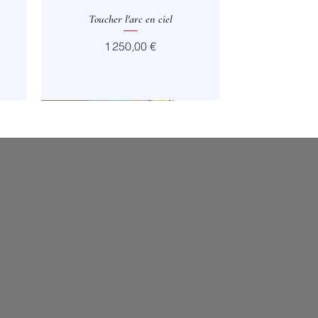
Toucher l'arc en ciel
Aperçu rapide
Prix
1 250,00 €
Vendu