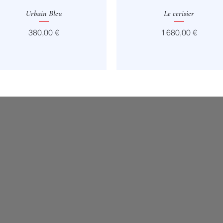
Aperçu rapide
Urbain Bleu
Aperçu rapide
Le cerisier
Prix
Prix
380,00 €
1 680,00 €