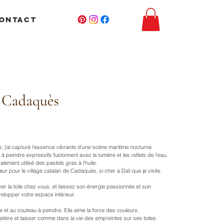
ONTACT
à Cadaquès
ile, j'ai capturé l'essence vibrante d'une scène maritime nocturne.
 peindre expressifs fusionnent avec la lumière et les reflets de l'eau.
également utilisé des pastels gras à l'huile.
œur pour le village catalan de Cadaquès, si cher à Dali que je visite
er la toile chez vous, et laissez son énergie passionnée et son
elopper votre espace intérieur.
ile et au couteau à peindre. Elle aime la force des couleurs.
matière et laisser comme dans la vie des empreintes sur ses toiles.