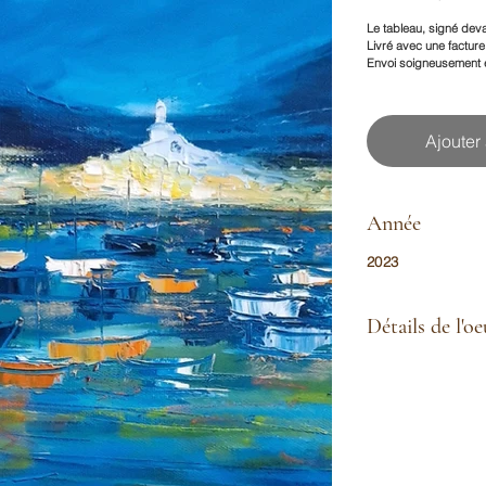
Le tableau, signé deva
Livré avec une facture 
Envoi soigneusement e
Ajouter
Année
2023
Détails de l'o