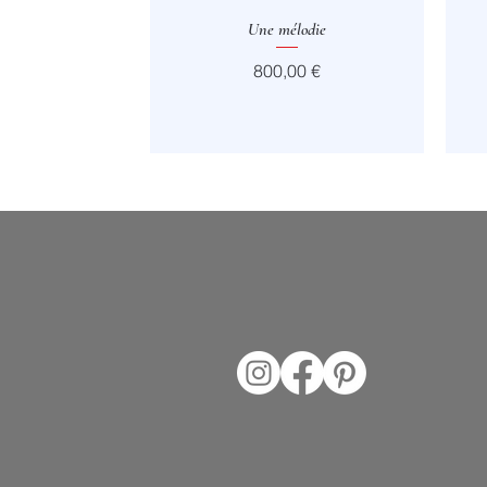
Aperçu rapide
Une mélodie
Prix
800,00 €