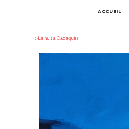
ACCUEIL
>
La nuit à Cadaquès