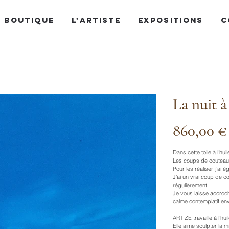
BOUTIQUE
L'ARTISTE
EXPOSITIONS
C
La nuit 
Prix
860,00 €
Dans cette toile à l'hu
Les coups de couteau à
Pour les réaliser, j'ai 
J'ai un vrai coup de c
régulièrement.
Je vous laisse accroch
calme contemplatif env
ARTIZE travaille à l'hu
Elle aime sculpter la 