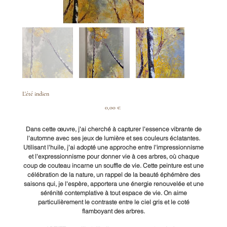
L'été indien
Prix
0,00 €
Dans cette œuvre, j'ai cherché à capturer l'essence vibrante de
l'automne avec ses jeux de lumière et ses couleurs éclatantes.
Utilisant l'huile, j'ai adopté une approche entre l'impressionnisme
et l'expressionnisme pour donner vie à ces arbres, où chaque
coup de couteau incarne un souffle de vie. Cette peinture est une
célébration de la nature, un rappel de la beauté éphémère des
saisons qui, je l'espère, apportera une énergie renouvelée et une
sérénité contemplative à tout espace de vie. On aime
particulièrement le contraste entre le ciel gris et le coté
flamboyant des arbres.