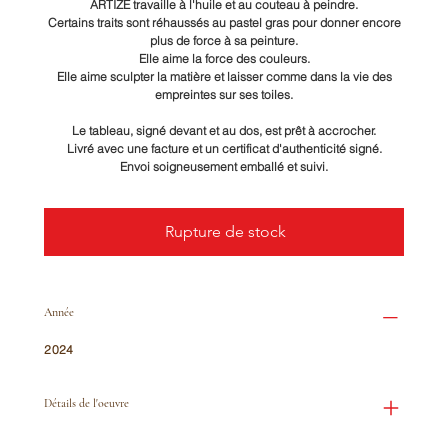
ARTIZE travaille à l'huile et au couteau à peindre.
Certains traits sont réhaussés au pastel gras pour donner encore
plus de force à sa peinture.
Elle aime la force des couleurs.
Elle aime sculpter la matière et laisser comme dans la vie des
empreintes sur ses toiles.
Le tableau, signé devant et au dos, est prêt à accrocher.
Livré avec une facture et un certificat d'authenticité signé.
Envoi soigneusement emballé et suivi.
Rupture de stock
Année
2024
Détails de l'oeuvre