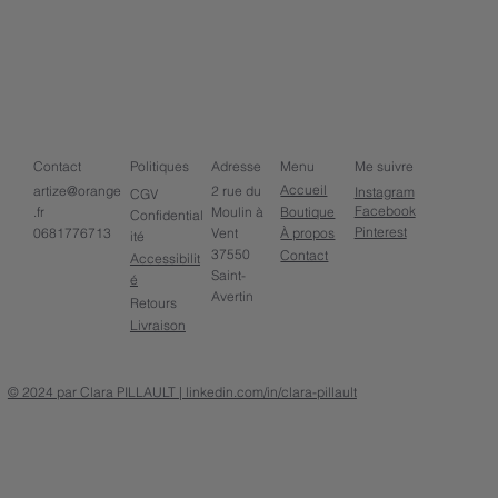
Contact
Politiques
Adresse
Menu
Me suivre
Accueil
artize@orange
2 rue du
Instagram
CGV
Facebook
Boutique
.fr
Moulin à
Confidential
Pinterest
À propos
Vent
0681776713
ité
37550
Contact
Accessibilit
Saint-
é
Avertin
Retours
Livraison
© 2024 par Clara PILLAULT | linkedin.com/in/clara-pillault