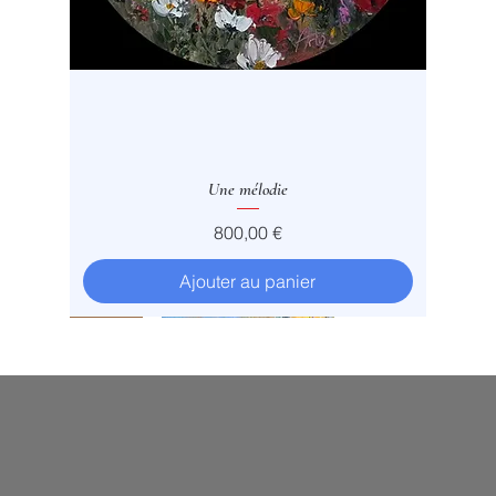
Une mélodie
Prix
800,00 €
Ajouter au panier
Vendu