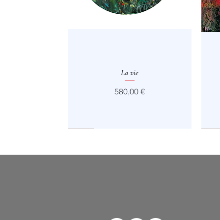
Aperçu rapide
La vie
Prix
580,00 €
Vendu
Vendu
Vendu