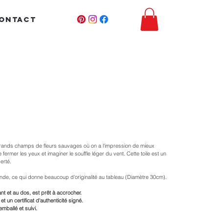
ONTACT
s grands champs de fleurs sauvages où on a l'impression de mieux
e fermer les yeux et imaginer le souffle léger du vent. Cette toile est un
berté.
t ronde, ce qui donne beaucoup d'originalité au tableau (Diamètre 30cm).
nt et au dos, est prêt à accrocher.
et un certificat d'authenticité signé.
mballé et suivi.