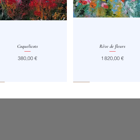
Aperçu rapide
Coquelicots
Aperçu rapide
Rêve de fleurs
Prix
Prix
380,00 €
1 820,00 €
Vendu
Vendu