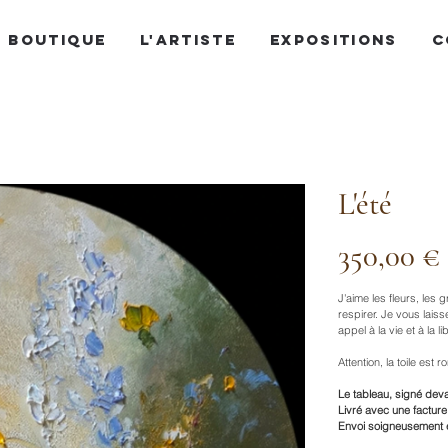
BOUTIQUE
L'ARTISTE
EXPOSITIONS
C
L'été
Prix
350,00 €
J'aime les fleurs, le
respirer. Je vous laiss
appel à la vie et à la li
Attention, la toile es
Le tableau, signé deva
Livré avec une facture 
Envoi soigneusement e