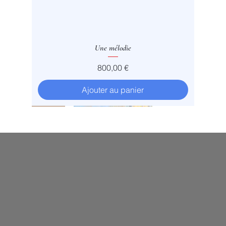
Une mélodie
Prix
800,00 €
Ajouter au panier
Vendu