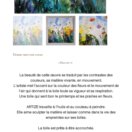
Donne-moi ton coeur
Prix
1 820,00 €
La beauté de cette œuvre se traduit par les contrastes des
couleurs, sa matière vivante, en mouvement.
L'artiste met l'accent sur la couleur des fleurs et le mouvement de
l'air qui donnent à la toile toute sa vigueur et sa respiration.
Une toile qui sent bon le printemps et les prairies en fleurs.
ARTIZE travaille à l'huile et au couteau à peindre.
Elle aime sculpter la matière et laisser comme dans la vie des
empreintes sur ses toiles.
La toile est prête à être accrochée.