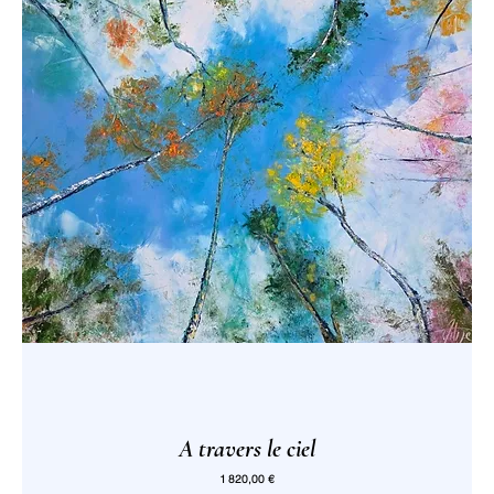
A travers le ciel
Prix
1 820,00 €