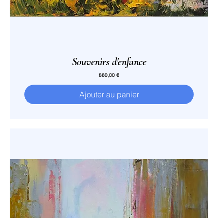
Souvenirs d'enfance
Prix
860,00 €
Ajouter au panier