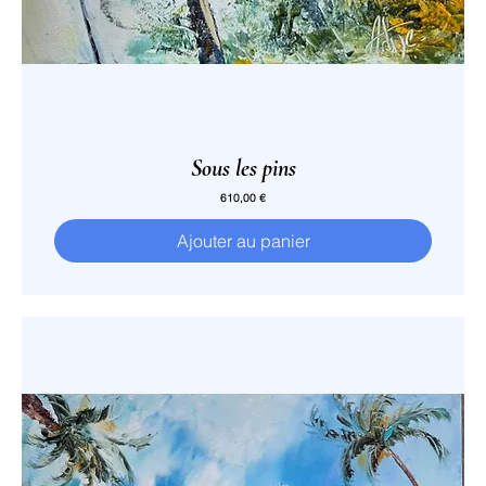
Sous les pins
Prix
610,00 €
Ajouter au panier