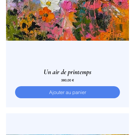
Un air de printemps
Prix
380,00 €
Ajouter au panier