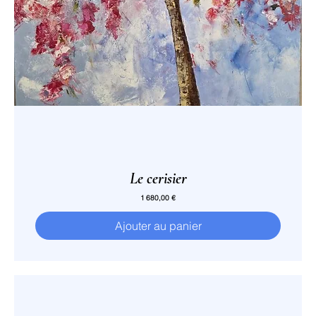
Le cerisier
Prix
1 680,00 €
Ajouter au panier