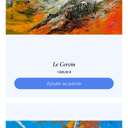
Le Cervin
Prix
1 820,00 €
Ajouter au panier