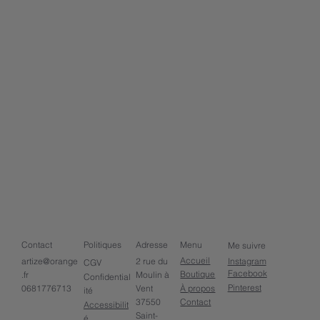
Contact
Politiques
Adresse
Menu
Me suivre
Accueil
artize@orange
2 rue du
Instagram
CGV
Facebook
Boutique
.fr
Moulin à
Confidential
Pinterest
À propos
Vent
0681776713
ité
37550
Contact
Accessibilit
Saint-
é