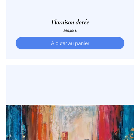
Floraison dorée
Prix
360,00 €
Ajouter au panier