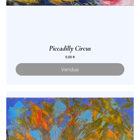
Piccadilly Circus
Prix
0,00 €
Vendue