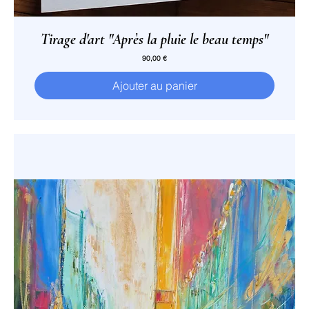
Tirage d'art "Après la pluie le beau temps"
Prix
90,00 €
Ajouter au panier